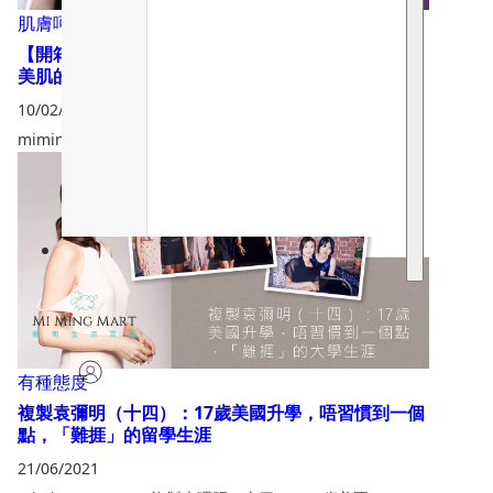
肌膚呵護
,
有種態度
【開箱文】絲絨服飾配搭不顯老＋打造天鵝絨般絲質
美肌的純素維A絲絨油！孕婦都用得🤰🏻
10/02/2022
mimingmart.com/【開箱文】絲絨服飾配搭不顯老＋…
有種態度
複製袁彌明（十四）：17歲美國升學，唔習慣到一個
點，「難捱」的留學生涯
21/06/2021