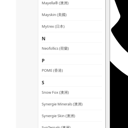
Mayella® (澳洲)
Mayskin (美國)
Mytrex (日本)
N
Neofollics (荷蘭)
P
POME (香港)
S
Snow Fox (澳洲)
Synergie Minerals (澳洲)
Synergie Skin (澳洲)
SynTernals (澳洲)