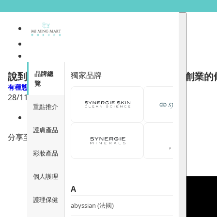
品牌總
獨家品牌
說到品味培訓，要歸功於我爺爺 ：品味是創業的
覽
有種態度
28/11/2019
重點推介
254
護膚產品
分享至
彩妝產品
個人護理
A
護理保健
abyssian (法國)