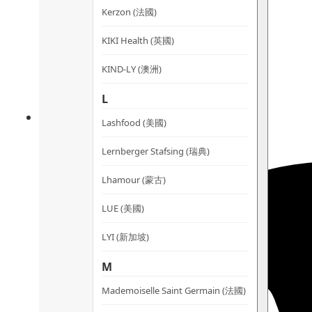
Kerzon (法國)
KIKI Health (英國)
KIND-LY (澳洲)
L
Lashfood (美國)
Lernberger Stafsing (瑞典)
Lhamour (蒙古)
LUE (美國)
LYI (新加坡)
M
Mademoiselle Saint Germain (法國)