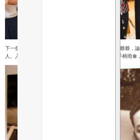
下一個條件就是品味。說到品味培訓，則要歸功於我爺爺，論
人。入秋戴fedora hat，微雨穿trench coat撐馬頭手