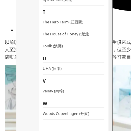
T
The Herb Farm (紐西蘭)
The House of Honey (澳洲)
以前以為我的創業思維是與生俱來，後來發現所謂與生俱來或
Tonik (澳洲)
人至深。我公公爺爺爸爸都是商人，說到薰陶倒沒有，但至少
搞咁多嘢」、「做專業人士或者打政府工就最穩定」等打擊自
U
UHA (日本)
V
vanav (南韓)
W
Woods Copenhagen (丹麥)