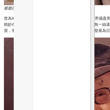
爺爺後生時一舉手一投足都風度翩翩
曾為leica相機鏡頭香港代理，收藏懷舊相機，遊遍世界攝
精妙在擺放唐宋明清祖先畫像、中外古玩花瓶油畫並無一絲違
賞，漸漸對光與影、構圖、色彩氣氛產生強烈概念，發展為日