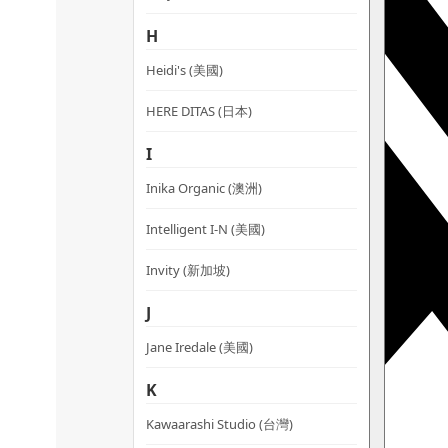
H
Heidi's (美國)
HERE DITAS (日本)
I
Inika Organic (澳洲)
Intelligent I-N (美國)
Invity (新加坡)
J
Jane Iredale (美國)
K
Kawaarashi Studio (台灣)