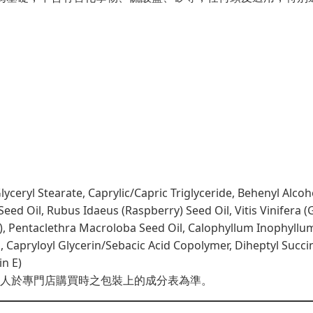
ryl Stearate, Caprylic/Capric Triglyceride, Behenyl Alcohol,
Seed Oil, Rubus Idaeus (Raspberry) Seed Oil, Vitis Vinifera
), Pentaclethra Macroloba Seed Oil, Calophyllum Inophyllu
Capryloyl Glycerin/Sebacic Acid Copolymer, Diheptyl Succin
n E)
人於專門店購買時之包裝上的成分表為準。