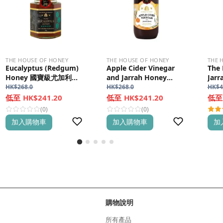
THE HOUSE OF HONEY
THE HOUSE OF HONEY
THE 
Eucalyptus (Redgum)
Apple Cider Vinegar
The 
Honey 國寶級尤加利蜂
and Jarrah Honey
Jar
蜜
TA+10 極純Jarrah蜂蜜蘋
Jar
HK$
268.0
HK$
268.0
HK$
4
果醋
HK$241.20
HK$241.20
(0)
(0)
加入購物車
加入購物車
加
購物說明
所有產品