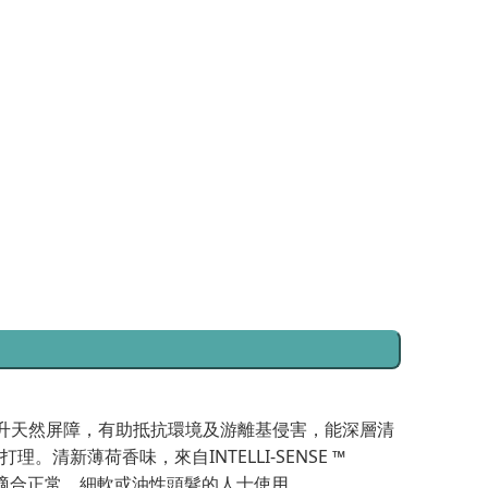
加抗自由基及提升天然屏障，有助抵抗環境及游離基侵害，能深層清
薄荷香味，來自INTELLI-SENSE ™
別適合正常、細軟或油性頭髮的人士使用。