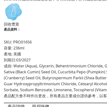
護
髮
素
數
回收獎賞
量
產品資料：
SKU: PRO01656
容量: 236ml
產地: 美國
到期日:
03/2027
成份: Water (Aqua), Glycerin, Behentrimonium Chloride, Glyce
Sativa (Black Cumin) Seed Oil, Cucurbita Pepo (Pumpkin) 
(Cranberry) Seed Oil, Butyrospermum Parkii (Shea Butter
Guar Hydroxypropyltrimonium Chloride, Cetearyl Alcohol, 
Sorbate, Sodium Benzoate, Limonene, Tocopherol (Vitami
產品配方會不時作出更改，所有產品主要成分謹供參考，以客
產品詳情
用戶評價