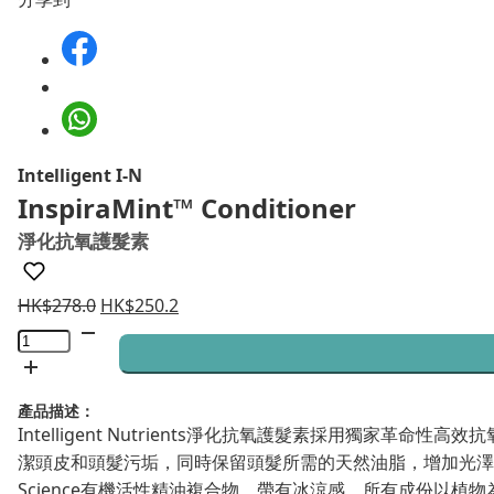
Intelligent I-N
InspiraMint™ Conditioner
淨化抗氧護髮素
HK$
278.0
HK$
250.2
InspiraMint™
Conditioner
淨
產品描述：
化
Intelligent Nutrients淨化抗氧護髮素採用獨家革命
抗
潔頭皮和頭髮污垢，同時保留頭髮所需的天然油脂，增加光澤、減
氧
Science有機活性精油複合物，帶有冰涼感，所有成份以