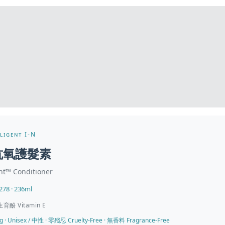
ligent I-N
抗氧護髮素
nt™ Conditioner
78 · 236ml
育酚 Vitamin E
 · Unisex / 中性 · 零殘忍 Cruelty-Free · 無香料 Fragrance-Free