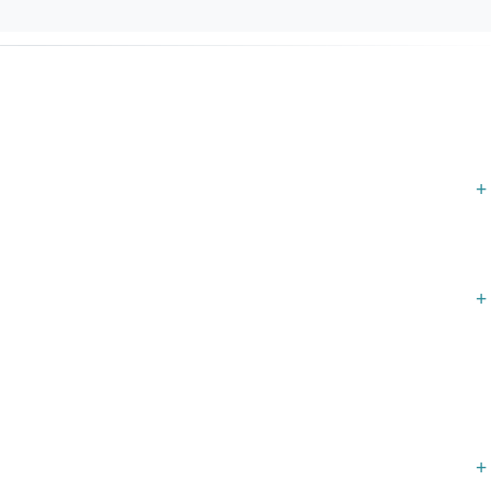
+
+
+