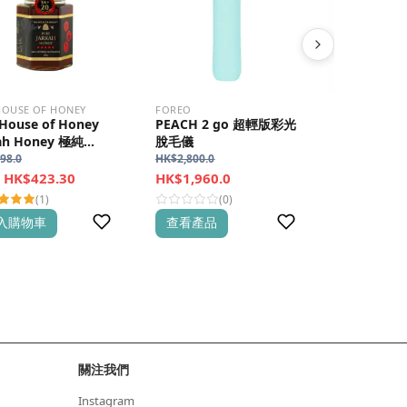
HOUSE OF HONEY
FOREO
ABYSSIAN
House of Honey
PEACH 2 go 超輕版彩光
Nano Repa
rah Honey 極純
脫毛儀
Conditio
rah蜂蜜 TA+20
護護髮素
98.0
HK$
2,800.0
HK$
765.0
HK$423.30
HK$
1,960.0
HK$
688.5
(1)
(0)
入購物車
查看產品
查看產品
關注我們
Instagram