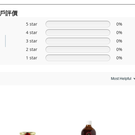
戶評價
5 star
0%
4 star
0%
3 star
0%
2 star
0%
1 star
0%