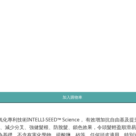
加入購物車
性高效抗氧化專利技術INTELLI-SEED™ Science， 有效增
少分叉、強健髮根、防脫髮、鎖色效果，令頭髮輕盈順滑易打理。清新
植物為基礎，不含有害化學物、硫酸鹽、矽等，任何頭皮適用，特