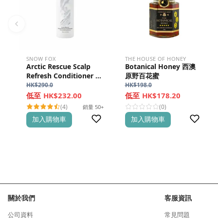
SNOW FOX
THE HOUSE OF HONEY
Arctic Rescue Scalp
Botanical Honey 西澳
Refresh Conditioner 北
原野百花蜜
極零矽絲滑護髮素
HK$
290.0
HK$
198.0
HK$232.00
HK$178.20
(4)
(0)
銷量 50+
加入購物車
加入購物車
關於我們
客服資訊
公司資料
常見問題