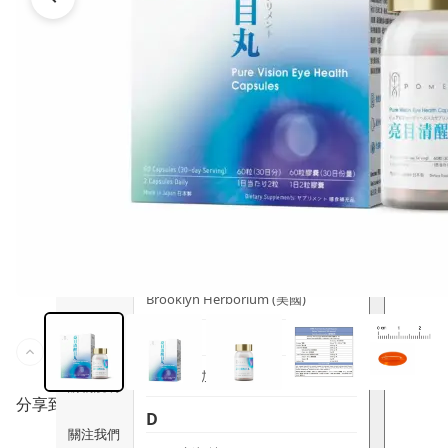
時尚生活
Ami iyök
ANAYA
寵物用品
B
皇牌產品
BerryEn (德國)
Erica 網
誌
Blossom (英國)
Bondi Wash (澳洲)
推廣優惠
Botani (澳洲)
關於我們
Brooklyn Herborium (美國)
客服資訊
C
CERM (新加坡)
購物說明
分享到
D
關注我們