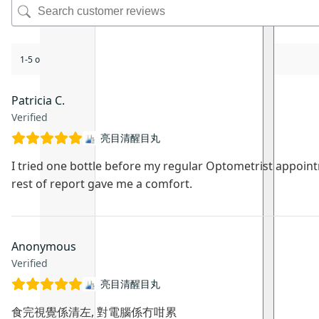
1-5 of 7 reviews
Patricia C.
Verified
亮目清醒目丸
I tried one bottle before my regular Optometrist appoi
rest of report gave me a comfort.
Anonymous
Verified
亮目清醒目丸
食完視覺係清左, 對電腦係冇咁累