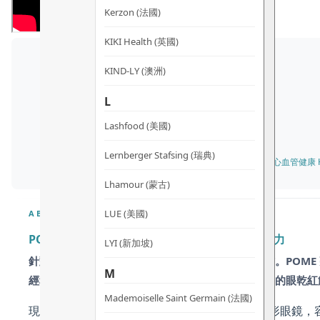
Kerzon (法國)
KIKI Health (英國)
KIND-LY (澳洲)
L
Lashfood (美國)
Lernberger Stafsing (瑞典)
✓ 所有膚質 All Skin Types · 心血管健康 Hea
Lhamour (蒙古)
LUE (美國)
ABOUT
POME 亮目清醒目丸 – 護黃斑抗藍光 舒眼乾強視力
LYI (新加坡)
針對現代「數碼眼」及眼部老化問題的日本專業配方。POME 亮目清
M
經科研證實有效過濾藍光、舒緩長期戴隱形眼鏡引起的眼乾紅
Mademoiselle Saint Germain (法國)
現代人每日面對手機電腦藍光，加上長期佩戴隱形眼鏡，容