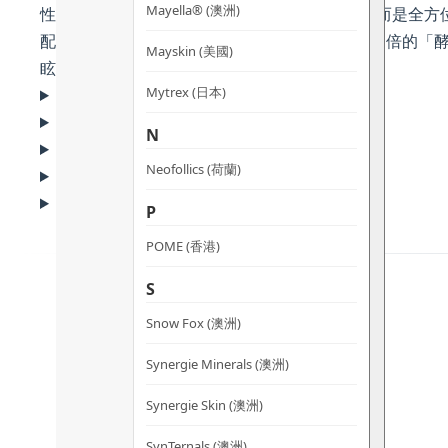
Mayella® (澳洲)
性採用「全眼修護」概念，不只針對單一部位，而是全方
配方棄用一般的藍莓素，改用生物利用度高出 17 倍的「
Mayskin (美國)
眩光恢復能力。
Mytrex (日本)
為什麼選擇 POME 亮目清醒目丸?
核心成份拆解
N
適用人士及功效
Neofollics (荷蘭)
常見問題 (FAQ)
使用方法及注意事項
P
POME (香港)
S
Snow Fox (澳洲)
Synergie Minerals (澳洲)
Synergie Skin (澳洲)
SynTernals (澳洲)