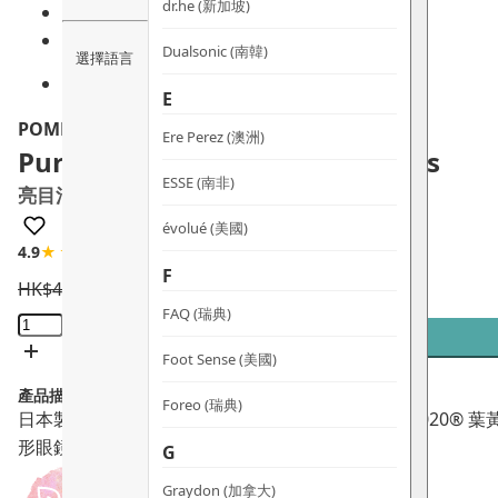
dr.he (新加坡)
Dualsonic (南韓)
選擇語言
E
POME
Ere Perez (澳洲)
Pure Vision Eye Health Capsules
ESSE (南非)
亮目清醒目丸
évolué (美國)
4.9
★★★★☆
7 評論
F
HK$
430.0
HK$
387.0
FAQ (瑞典)
亮
目
Foot Sense (美國)
清
產品描述：
醒
Foreo (瑞典)
日本製造 POME 亮目清醒目丸，含專利 Lutemax 20
目
形眼鏡及電子產品使用者。
G
丸
數
Graydon (加拿大)