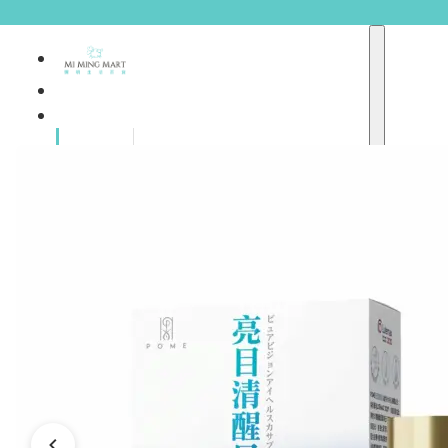
品牌總
獨家品牌
覽
重點推介
護膚產品
彩妝產品
個人護理
A
護理保健
abyssian (法國)