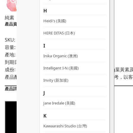
量
H
純素
Heidi's (美國)
產品資料：
HERE DITAS (日本)
SKU: PRO02238
I
容量: 60粒
產地: 日本
Inika Organic (澳洲)
到期日:
10/2028
Intelligent I-N (美國)
成份: 亞麻仁油 (422mg)、Lutemax 2020® (含10m
產品配方會不時作出更改，所有產品主要成分謹供參考，以客
Invity (新加坡)
產品詳情
J
Jane Iredale (美國)
K
Kawaarashi Studio (台灣)