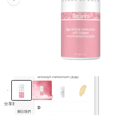
時尚生活
Ami iyök
ANAYA
寵物用品
B
皇牌產品
BerryEn (德國)
Erica 網
誌
Blossom (英國)
Bondi Wash (澳洲)
推廣優惠
Botani (澳洲)
關於我們
Brooklyn Herborium (美國)
客服資訊
C
CERM (新加坡)
購物說明
分享到
D
關注我們