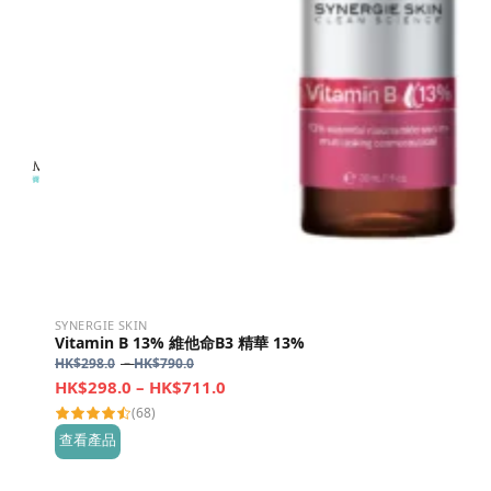
SYNERGIE SKIN
Vitamin B 13% 維他命B3 精華 13%
Price
HK$
298.0
–
HK$
790.0
range:
Price
HK$
298.0
–
HK$
711.0
HK$298.0
range:
(68)
through
HK$298.0
查看產品
HK$790.0
through