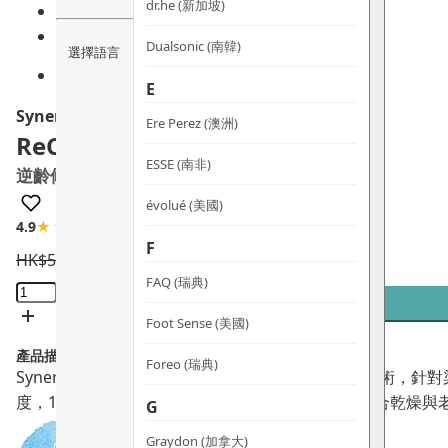
dr.he (新加坡)
Dualsonic (南韓)
選擇語言
E
Synergie Skin
Ere Perez (澳洲)
ReClaim
ESSE (南非)
逆齡修護霜
évolué (美國)
4.9
★★★★☆
17 評論
F
HK$
560.0
HK$
504.0
FAQ (瑞典)
ReClaim
逆
Foot Sense (美國)
齡
產品描述：
修
Foreo (瑞典)
Synergie Skin ReClaim 逆齡修護霜採用端粒支援技
護
度，15 分鐘即時緊緻提升。不含矽靈與礦物油，適合乾燥與
G
霜
數
Graydon (加拿大)