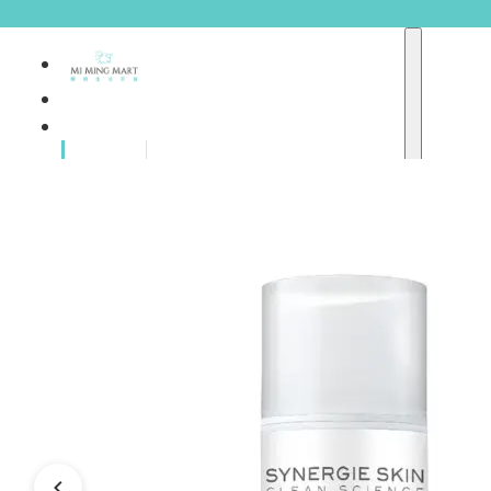
品牌總
獨家品牌
覽
重點推介
護膚產品
彩妝產品
個人護理
A
護理保健
abyssian (法國)