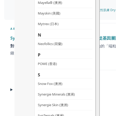
Mayella® (澳洲)
✓ 乾性肌膚 Dry Sk
Mayskin (美國)
Mytrex (日本)
ABOUT
N
Synergie Skin ReClaim 逆齡修護霜 (新配方) – 從
Neofollics (荷蘭)
對抗老化不應只停留在表面。
隨著年齡增長，細胞內的「端粒」逐
鐘內即時拉提並填充皺紋。
P
POME (香港)
S
Snow Fox (澳洲)
CLINICAL EVIDENCE
臨床實證
Synergie Minerals (澳洲)
Synergie Skin (澳洲)
SynTernals (澳洲)