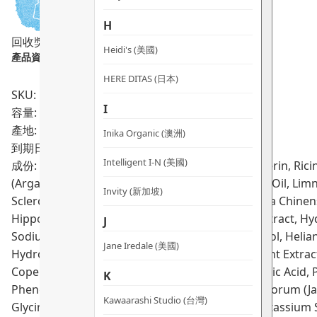
量
H
回收獎賞
Heidi's (美國)
產品資料：
HERE DITAS (日本)
SKU: PRO00531
I
容量: 30ml
產地: 澳洲
Inika Organic (澳洲)
到期日:
10/2028
Intelligent I-N (美國)
成份: Aqua (Purified Australian Rain Water), Glycerin, Ric
(Argan) Kernel Oil, Butyrospermum Parkii (shea) Oil, Lim
Invity (新加坡)
Sclerocarya Birrea (Marula) Seed Oil, Simmondsia Chinensi
Hippophae Rhamnoides (Seabuckthorn) Fruit extract, Hydr
J
Sodium Hyaluronate, Ceteareth 20, Caprylyl Glycol, Helia
Jane Iredale (美國)
Hydrogenated Castor Oil, Sphingomonas Ferment Extract,
Copernicia Cerifera Cera (Carnauba Wax) , Myristic Acid,
K
Phenethyl alcohol, Citric Acid, Jasminum Grandiflorum (Ja
Kawaarashi Studio (台灣)
Glycine Soja (Soybean) Oil, Sodium Benzoate, Potassium S