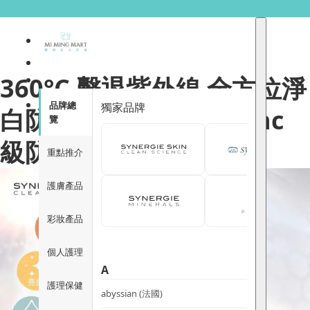
360°C 擊退紫外線 全方位淨
品牌總
獨家品牌
白防護 ｜SYNERGIE Zinc
覽
級防曬專家
重點推介
護膚產品
彩妝產品
個人護理
A
護理保健
abyssian (法國)