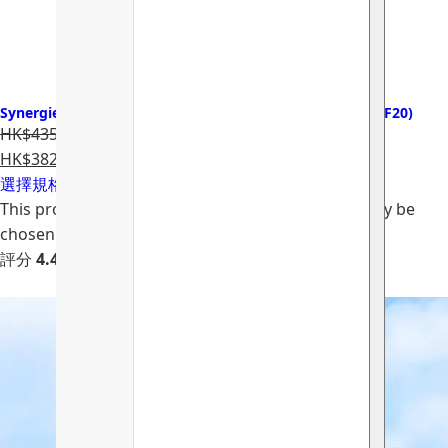
Synergie Minerals SkinPressive 全天然防藍光礦物粉餅 (SPF20)
HK$435.00
HK$382.80
選擇規格
This product has multiple variants. The options may be
chosen on the product page
評分
4.40
滿分 5