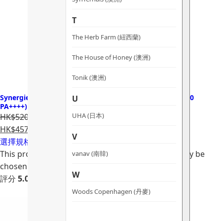
T
The Herb Farm (紐西蘭)
The House of Honey (澳洲)
Tonik (澳洲)
Synergie Minerals Second Skin Crush 防曬礦物粉底 (SPF40
U
PA++++)
UHA (日本)
HK$520.00
HK$457.60
V
選擇規格
This product has multiple variants. The options may be
vanav (南韓)
chosen on the product page
W
評分
5.00
滿分 5
Woods Copenhagen (丹麥)