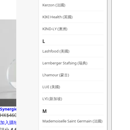
Kerzon (法國)
KIKI Health (英國)
KIND-LY (澳洲)
L
Lashfood (美國)
Lernberger Stafsing (瑞典)
Lhamour (蒙古)
LUE (美國)
LYI (新加坡)
Synergie Skin ÜberZinc 物理防曬面霜 (SPF30 PA+++)
M
HK$460.00
HK$372.60
Mademoiselle Saint Germain (法國)
加入購物車
評分
4.64
滿分 5