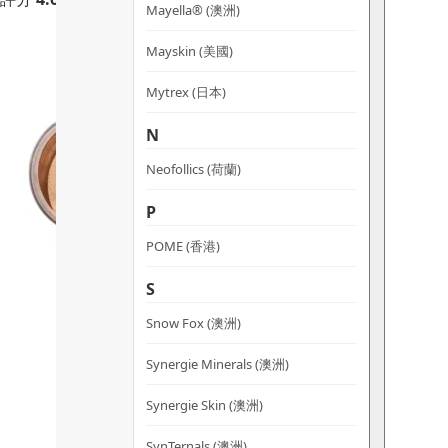
Mayella® (澳洲)
Mayskin (美國)
Mytrex (日本)
N
Neofollics (荷蘭)
P
POME (香港)
S
Snow Fox (澳洲)
Synergie Minerals (澳洲)
Synergie Skin (澳洲)
SynTernals (澳洲)