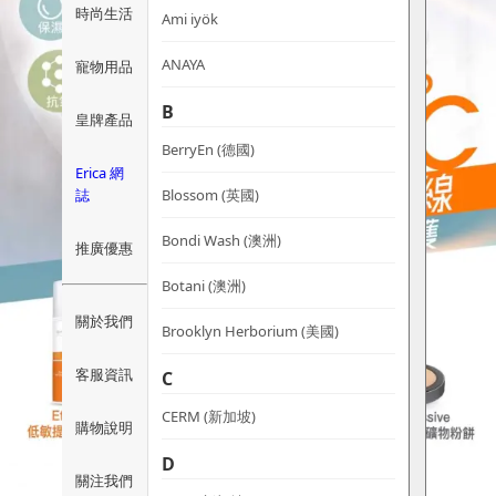
時尚生活
Ami iyök
ANAYA
寵物用品
B
皇牌產品
BerryEn (德國)
Erica 網
誌
Blossom (英國)
Bondi Wash (澳洲)
推廣優惠
Botani (澳洲)
關於我們
Brooklyn Herborium (美國)
客服資訊
C
CERM (新加坡)
購物說明
D
關注我們